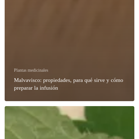
Plantas medicinales
Malvavisco: propiedades, para qué sirve y cómo
preparar la infusión
Propiedades
de
la
ortiga