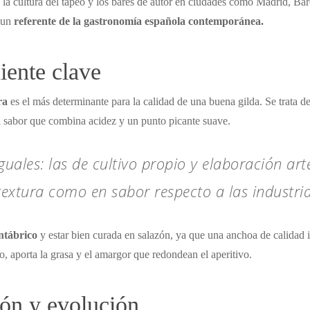
 la cultura del tapeo y los bares de autor en ciudades como Madrid, Ba
n un
referente de la gastronomía española contemporánea.
diente clave
ra
es el más determinante para la calidad de una buena gilda. Se trata d
n sabor que combina acidez y un punto picante suave.
iguales: las de cultivo propio y elaboración a
textura como en sabor respecto a las industria
ntábrico
y estar bien curada en salazón, ya que una anchoa de calidad in
o, aporta la grasa y el amargor que redondean el aperitivo.
ión y evolución