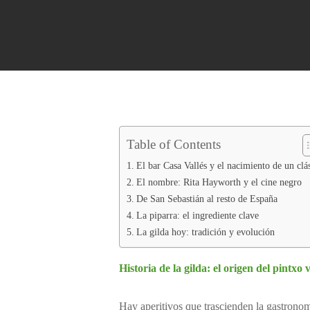
GI
2 aceitunas, 
GI
2 aceitunas, 
Table of Contents
GI
2 aceitunas, 
El bar Casa Vallés y el nacimiento de un clá
El nombre: Rita Hayworth y el cine negro
De San Sebastián al resto de España
La piparra: el ingrediente clave
La gilda hoy: tradición y evolución
Historia de la gilda: el origen del pintx
Hay aperitivos que trascienden la gastronomí