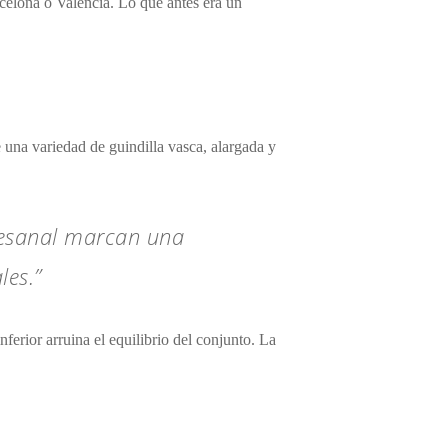
rcelona o Valencia. Lo que antes era un
e una variedad de guindilla vasca, alargada y
rtesanal marcan una
les.”
ferior arruina el equilibrio del conjunto. La