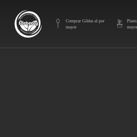
Skip
to
main
Comprar Gildas al por
Plant
mayor
mayo
content
GI
1 aceituna, 2
GI
2 aceitunas, 
GI
2 aceitunas, 