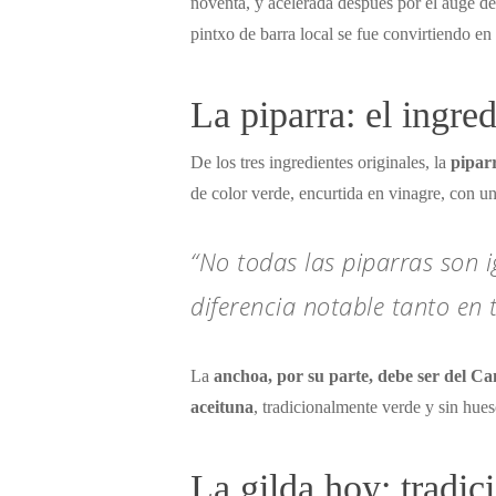
noventa, y acelerada después por el auge de
pintxo de barra local se fue convirtiendo e
La piparra: el ingre
De los tres ingredientes originales, la
pipar
de color verde, encurtida en vinagre, con u
“No todas las piparras son 
diferencia notable tanto en 
La
anchoa, por su parte, debe ser del Ca
aceituna
, tradicionalmente verde y sin hues
La gilda hoy: tradic