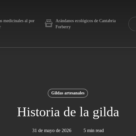
as medicinales al por
Arándanos ecológicos de Cantabria
r
Forberry
PLANTAS MEDICINALES
LDAS DE PULPO ESPECIAL
 piparras, 1 trozo de pulpo y 1 anchoa
INFUSIONES
Gildas artesanales
Infusiones y tés de eucalipto, jengibre,
LDAS DE MATRIMONIO
malvavisco, anís estrellado, etc.
Historia de la gilda
1 piparra, 1 anchoa y 1 boquerón
ESPECIAS Y OTRAS
LDA DE LOMO
31 de mayo de 2026
5 min read
PLANTAS
2 cubos de queso y 1 loncha de lomo