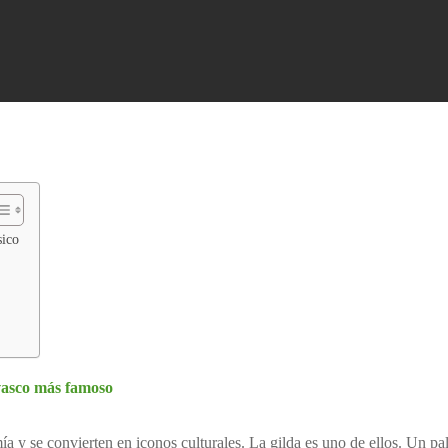
Producimos y distribuimos jengibre moli
orégano, ortiga verde, etc.
LDAS DE CECINA
2 cubos de queso y 1 loncha de cecina
LDAS DE JAMÓN
2 cubos de queso y 1 loncha de jamón
LDAS DE ANCHOA
2 piparras y 1 anchoa en conserva
sico
674 676 118
o vasco más famoso
a y se convierten en iconos culturales. La gilda es uno de ellos. Un pali