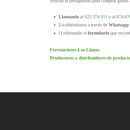
Solicita tu presupuesto para comprar gildas
Llamando
al
625 574 911
o al
674 67
Escribiéndonos a través de
Whatsapp
O rellenando el
formulario
que encontra
Forestaciones Los Llanos
Productores y distribuidores de productos