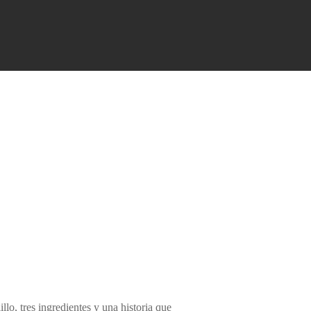
sobao pasiego, etc.
do,
DESCARGA DE CATÁLOGOS
PDF PLANTAS MEDICINALES
PRÓXIMAMENTE
Descarga del catálogo en PDF
PDF FORBERRY
PRÓXIMAMENTE
Descarga del catálogo en PDF
llo, tres ingredientes y una historia que