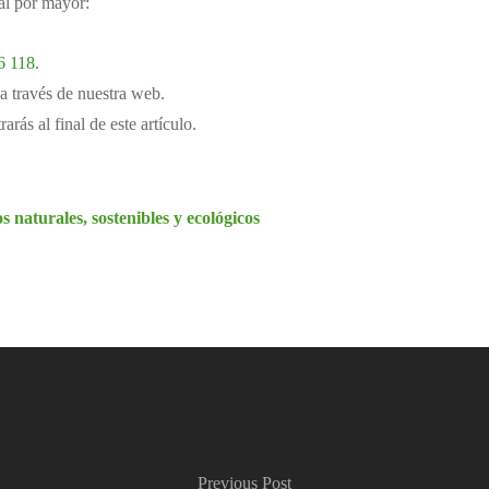
 al por mayor:
6 118
.
a través de nuestra web.
rás al final de este artículo.
 naturales, sostenibles y ecológicos
Previous Post