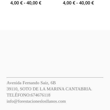
Rango
Rango
4,00
€
-
40,00
€
4,00
€
-
40,00
€
de
de
precios:
precios
desde
desde
4,00 €
4,00 €
hasta
hasta
40,00 €
40,00 €
Avenida Fernando Saiz, 6B
39110, SOTO DE LA MARINA CANTABRIA.
TELÉFONO:
674676118
info@forestacioneslosllanos.com