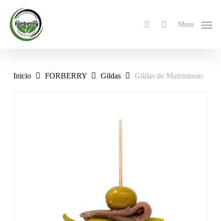
Skip
to
search
Menu
main
content
Inicio
FORBERRY
Gildas
Gildas de Matrimonio