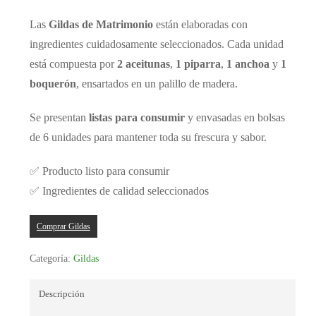
de
precios:
Las
Gildas de Matrimonio
están elaboradas con
desde
ingredientes cuidadosamente seleccionados. Cada unidad
4,00 €
está compuesta por
2 aceitunas
,
1 piparra
,
1 anchoa
y
1
hasta
boquerón
, ensartados en un palillo de madera.
40,00 €
Se presentan
listas para consumir
y envasadas en bolsas
de 6 unidades para mantener toda su frescura y sabor.
✅ Producto listo para consumir
✅ Ingredientes de calidad seleccionados
Comprar Gildas
Categoría:
Gildas
Descripción