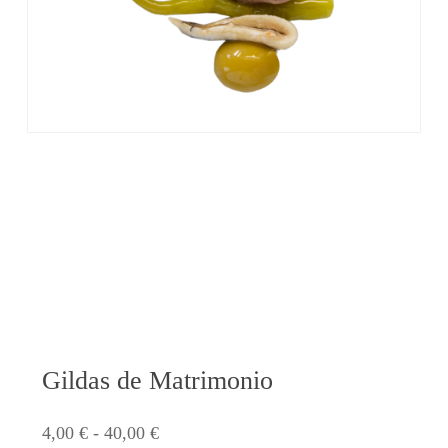
Gildas de Matrimonio
Rango
4,00
€
-
40,00
€