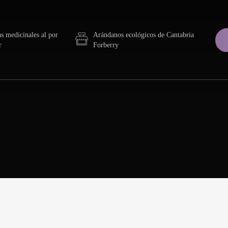
as medicinales al por
Arándanos ecológicos de Cantabria
r
Forberry
PLANTAS MEDICINALES
LDAS DE PULPO ESPECIAL
 piparras, 1 trozo de pulpo y 1 anchoa
INFUSIONES
Infusiones y tés de eucalipto, jengibre,
LDAS DE MATRIMONIO
malvavisco, anís estrellado, etc.
1 piparra, 1 anchoa y 1 boquerón
ESPECIAS Y OTRAS
LDA DE LOMO
PLANTAS
2 cubos de queso y 1 loncha de lomo