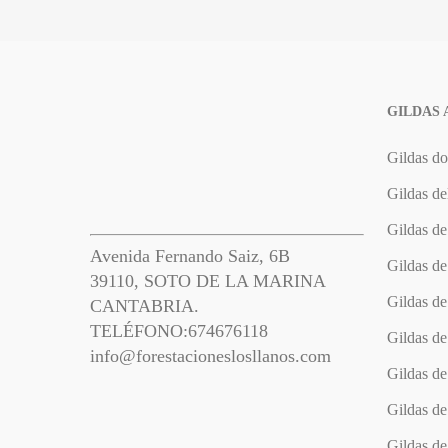
GILDAS
Gildas d
Gildas de
Gildas de
Avenida Fernando Saiz, 6B
Gildas de
39110, SOTO DE LA MARINA
Gildas d
CANTABRIA.
TELÉFONO:
674676118
Gildas d
info@forestacioneslosllanos.com
Gildas de
Gildas d
Gildas de