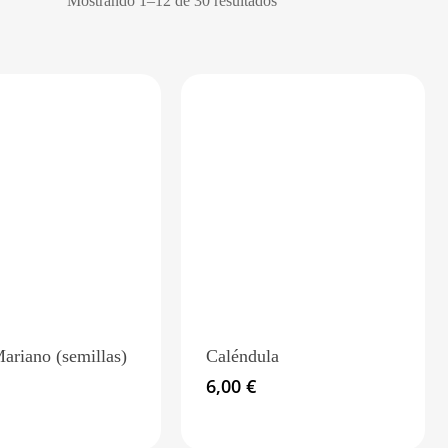
Mostrando 1–12 de 30 resultados
sobao pasiego, etc.
do,
DESCARGA DE CATÁLOGOS
PDF PLANTAS MEDICINALES
PRÓXIMAMENTE
Descarga del catálogo en PDF
PDF FORBERRY
PRÓXIMAMENTE
Descarga del catálogo en PDF
ariano (semillas)
Caléndula
6,00
€