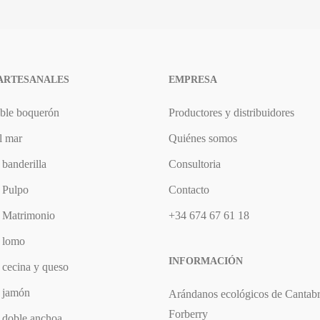
 ARTESANALES
EMPRESA
oble boquerón
Productores y distribuidores
l mar
Quiénes somos
 banderilla
Consultoria
 Pulpo
Contacto
e Matrimonio
+34 674 67 61 18
e lomo
INFORMACIÓN
 cecina y queso
e jamón
Arándanos ecológicos de Cantabr
Forberry
 doble anchoa