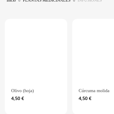
Inicio
PLANTAS MEDICINALES
INFUSIONES
GI
2 aceitunas, 
GI
2 aceitunas, 
GI
2 aceitunas, 
Olivo (hoja)
Cúrcuma molida
4,50
€
4,50
€