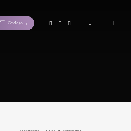
search
instagram
phone
email
Catalogo
FORBERRY
ARÁNDANOS
Producimos arándanos ecológicos, también en
zumo y mermelada.
INFUSIONES
De arándano ecológico, té rojo, té negro, de