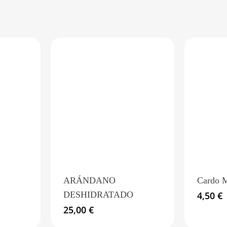
Producimos y distribuimos jengibre moli
orégano, ortiga verde, etc.
LDAS DE CECINA
2 cubos de queso y 1 loncha de cecina
LDAS DE JAMÓN
2 cubos de queso y 1 loncha de jamón
LDAS DE ANCHOA
2 piparras y 1 anchoa en conserva
674 676 118
ARÁNDANO
Cardo M
DESHIDRATADO
4,50
€
25,00
€