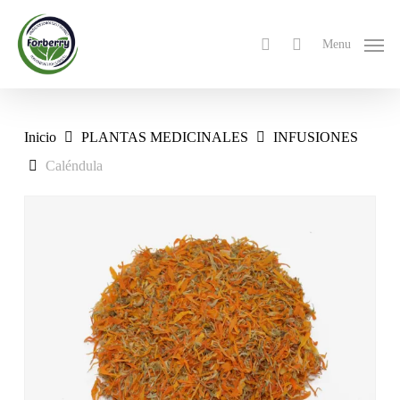
Skip
to
search
Menu
main
content
Inicio
PLANTAS MEDICINALES
INFUSIONES
Caléndula