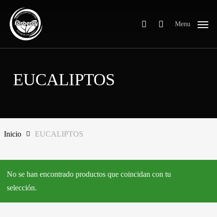
Skip
to
search
Menu
main
content
EUCALIPTOS
Inicio
EUCALIPTOS
No se han encontrado productos que coincidan con tu
selección.