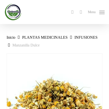
Skip
to
search
Menu
main
content
Inicio
PLANTAS MEDICINALES
INFUSIONES
Manzanilla Dulce