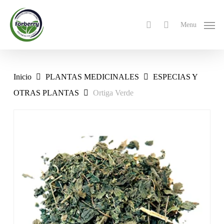
Skip
to
search
Menu
main
content
Inicio
PLANTAS MEDICINALES
ESPECIAS Y
OTRAS PLANTAS
Ortiga Verde