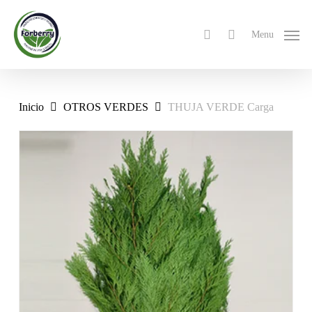
Skip
to
search
Menu
main
content
Inicio
OTROS VERDES
THUJA VERDE Carga