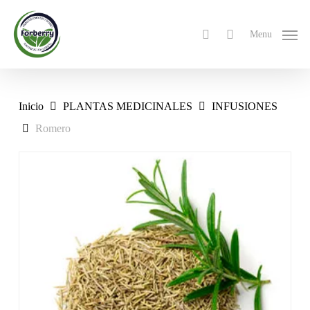
Skip
to
search
Menu
main
content
Inicio
PLANTAS MEDICINALES
INFUSIONES
Romero